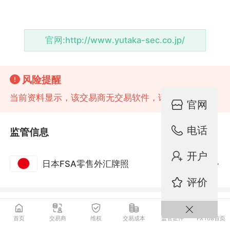
官网:
http://www.yutaka-sec.co.jp/
风险提醒
当前资料显示，该交易商无交易软件，请注意风险!
官网
电话
监管信息
开户
日本FSA零售外汇牌照
监管中
评价
基础资料
首页
交易商
维权
交易成本
监管证件
FX168首页