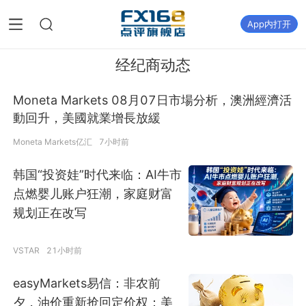
App内打开
经纪商动态
Moneta Markets 08月07日市場分析，澳洲經濟活
動回升，美國就業增長放緩
Moneta Markets亿汇
7小时前
韩国“投资娃”时代来临：AI牛市
点燃婴儿账户狂潮，家庭财富
规划正在改写
VSTAR
21小时前
easyMarkets易信：非农前
夕，油价重新抢回定价权：美