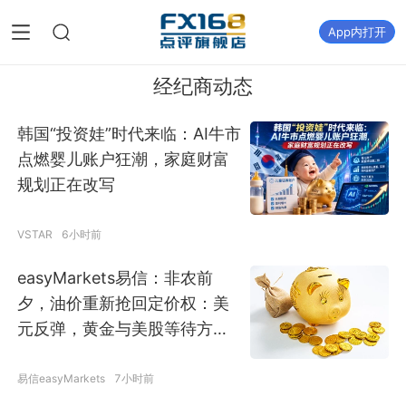
App内打开
经纪商动态
韩国“投资娃”时代来临：AI牛市
点燃婴儿账户狂潮，家庭财富
规划正在改写
VSTAR
6小时前
easyMarkets易信：非农前
夕，油价重新抢回定价权：美
元反弹，黄金与美股等待方向
确认
易信easyMarkets
7小时前