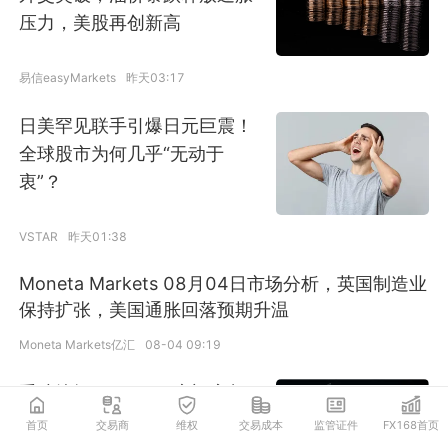
压力，美股再创新高
易信easyMarkets
昨天03:17
日美罕见联手引爆日元巨震！
全球股市为何几乎“无动于
衷”？
VSTAR
昨天01:38
Moneta Markets 08月04日市场分析，英国制造业
保持扩张，美国通胀回落预期升温
Moneta Markets亿汇
08-04 09:19
重磅捷报｜Amillex 安迈亮相
Wiki Finance Expo 香港金融
首页
交易商
维权
交易成本
监管证件
FX168首页