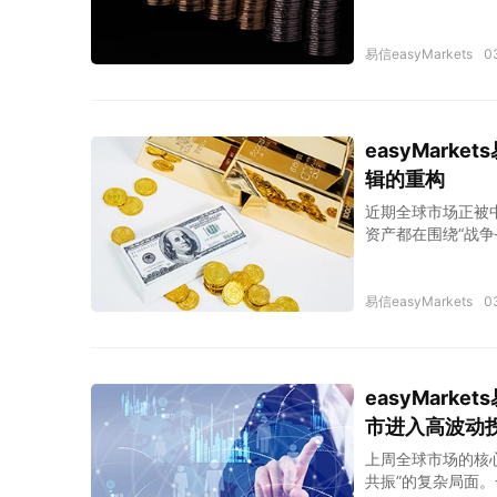
级、油价飙升以及
易信easyMarkets
0
easyMar
辑的重构
近期全球市场正被
资产都在围绕“战
伊朗方面的否认之
易信easyMarkets
0
easyMar
市进入高波动
上周全球市场的核
共振”的复杂局面