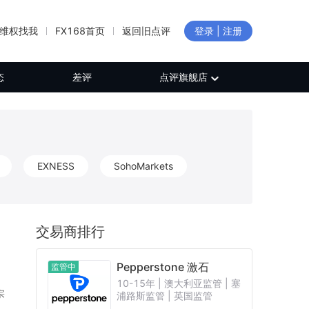
维权找我
FX168首页
返回旧点评
登录 | 注册
态
差评
点评旗舰店
EXNESS
SohoMarkets
交易商排行
Pepperstone 激石
监管中
10-15年 | 澳大利亚监管 | 塞
宗
浦路斯监管 | 英国监管