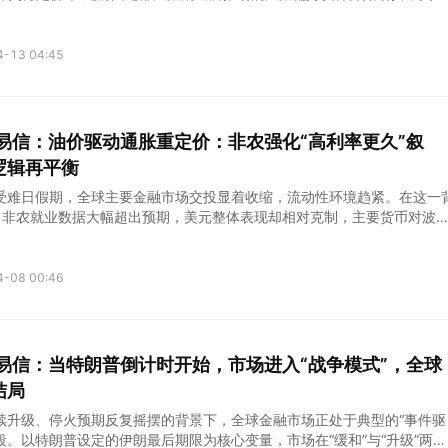
维持高位震荡，而美股与加密资产则出现明显分化。
4-13 04:45
kets易信：油价驱动通胀重定价：非农强化“高利率更久”叙
逻辑再平衡
受难日假期，全球主要金融市场交投显着收缩，流动性环境趋紧。在这一
月非农就业数据大幅超出预期，美元整体表现却相对克制，主要货币对波
市场在低成交量环境下对基本面信息的“钝化反应”。
4-08 00:46
kets易信：当特朗普倒计时开始，市场进入“战争模式”，全球
结局
续升级、停火预期反复摇摆的背景下，全球金融市场正处于典型的“事件驱
段。以特朗普设定的伊朗最后期限为核心变量，市场在“缓和”与“升级”两种