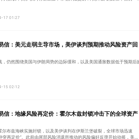
的供应扰动仍未解除，油价维持高位，通胀风险并未消退。
4-17 01:27
kets易信：美元走弱主导市场，美伊谈判预期推动风险资产回
线，仍然围绕美国与伊朗局势的边际缓和，以及美国通胀数据低于预期后
4-15 02:12
kets易信：地缘风险再定价：霍尔木兹封锁冲击下的全球资产
霍尔布兹海峡实施封锁，以及美伊谈判在伊斯兰堡破裂，全球市场迅速
“冲突再定价”。此前由尾部风险消退所推动的风险偏好反弹开始动摇，美元