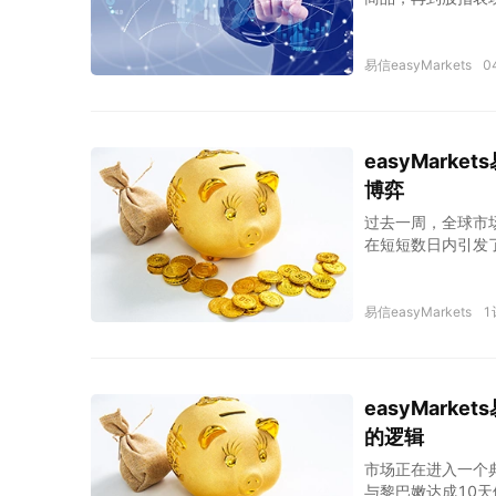
易信easyMarkets
0
easyMar
博弈
过去一周，全球市
在短短数日内引发
道，风险溢价迅速
度关闭、冲突不确定
易信easyMarkets
1
easyMar
的逻辑
市场正在进入一个
与黎巴嫩达成10