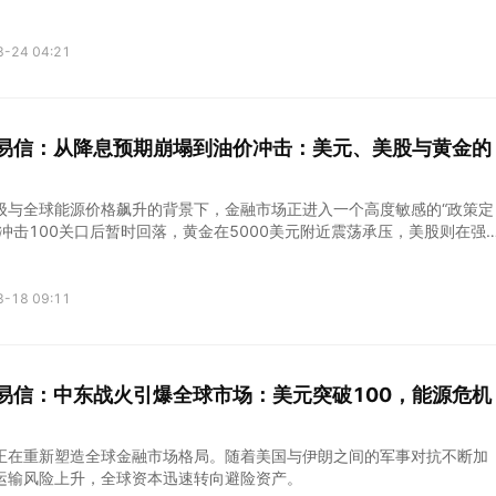
持更久”的市场定价；另一边则是伊朗战争持续升级，霍尔木兹海峡紧张局
油价格高位震荡，并进一步扰动全球通胀预期。
3-24 04:21
kets易信：从降息预期崩塌到油价冲击：美元、美股与黄金的
级与全球能源价格飙升的背景下，金融市场正进入一个高度敏感的“政策定
冲击100关口后暂时回落，黄金在5000美元附近震荡承压，美股则在强
之间反复拉锯。
3-18 09:11
kets易信：中东战火引爆全球市场：美元突破100，能源危机
正在重新塑造全球金融市场格局。随着美国与伊朗之间的军事对抗不断加
运输风险上升，全球资本迅速转向避险资产。