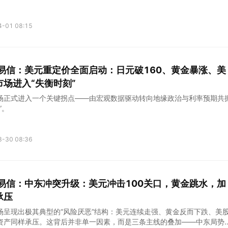
4-01 08:15
kets易信：美元重定价全面启动：日元破160、黄金暴涨、美
场进入“失衡时刻”
场正式进入一个关键拐点——由宏观数据驱动转向地缘政治与利率预期共
”。
3-30 08:36
kets易信：中东冲突升级：美元冲击100关口，黄金跳水，加
承压
场呈现出极其典型的“风险厌恶”结构：美元连续走强、黄金反而下跌、美
资产同样承压。这背后并非单一因素，而是三条主线的叠加——中东局势