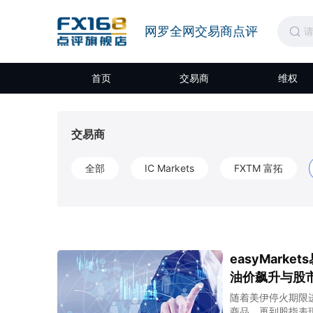
网罗全网交易商点评
首页
交易商
维权
交易商
全部
IC Markets
FXTM 富拓
easyMar
油价飙升与股
随着美伊停火期限
商品，再到股指表