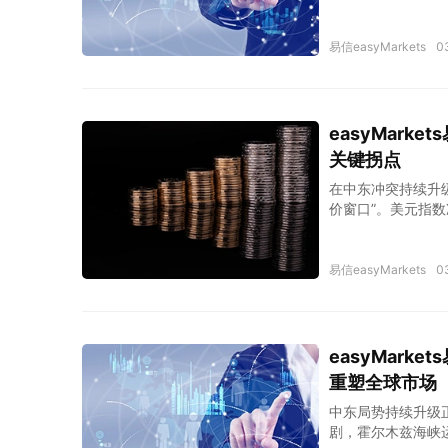
塑造了“高利率维
反复发酵，推动原
易信easyMarkets
0
easyMar
关键拐点
在中东冲突持续升
价窗口”。美元指数
反弹与高油价压力
易信easyMarkets
0
easyMar
重塑全球市场
中东局势持续升级
剧，霍尔木兹海峡