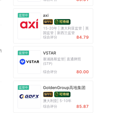
axi
监管中
15-20年 | 澳大利亚监管 | 英
国监管 | 新西兰监管
84.79
综合评分
的
VSTAR
监管中
塞浦路斯监管| 直通牌照
(STP)
80.00
综合评分
GoldenGroup高地集团
监管中
澳大利亚| 5-10年
85.87
综合评分