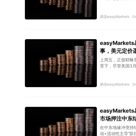
阶段性走弱、黄金
易信easyMarkets
0
easyMar
事，美元定价
上周五，正值耶稣
景下，尽管美国3
幅度有限，反映出
易信easyMarkets
0
easyMar
市场押注中东
在中东地缘冲突持
动+流动性主导”阶