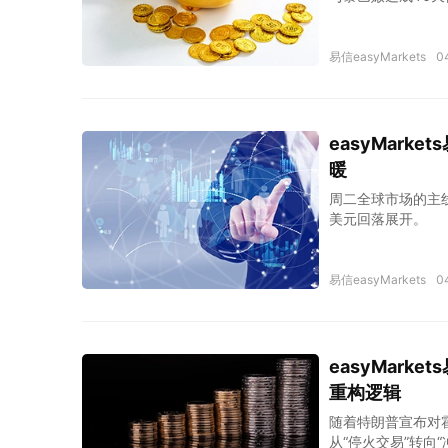
面，霍尔木兹海峡
易信easyMarkets
0
easyMar
暖
周二全球市场的主
美元回落展开。
易信easyMarkets
0
easyMar
重构逻辑
随着特朗普宣布对
从“停火交易”转向