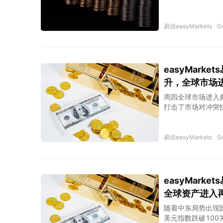
情景之间快速切换
易信easyMarkets
0
easyMar
升，全球市场
周四全球市场进入
打击了市场对冲突
压，黄金与白银高
易信easyMarkets
0
easyMar
全球资产进入
随着中东局势出现阶
美元指数跌破10