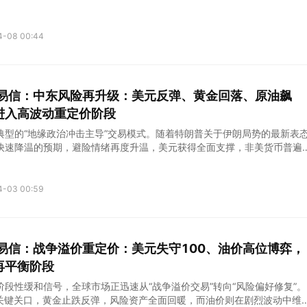
，导致外汇、黄金、原油及加密资产同步进入高波动区间。
4-08 00:44
kets易信：中东风险再升级：美元反弹、黄金回落、原油飙
进入高波动重定价阶段
典型的“地缘政治冲击主导”交易模式。随着特朗普关于伊朗局势的最新表
快速降温的预期，避险情绪再度升温，美元获得全面支撑，非美货币普遍
位回落，而原油则在供应中断担忧推动下大幅拉升。
4-03 00:59
kets易信：战争溢价重定价：美元失守100、油价高位博弈，
再平衡阶段
段性缓和信号，全球市场正迅速从“战争溢价交易”转向“风险偏好修复”。
0关键关口，黄金止跌反弹，风险资产全面回暖，而油价则在剧烈波动中维