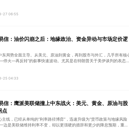
利率预期重新定价。
3-27 06:55
kets易信：油价闪崩之后：地缘政治、资金异动与市场定价逻
中东局势全面主导。从美元、原油到黄金，再到股市与外汇，几乎所有核
争—停火—再反转”的叙事快速波动。尤其是在特朗普关于美伊谈判的表态
间，市场经历了剧烈的预期切换。
3-25 04:33
kets易信：鹰派美联储撞上中东战火：美元、黄金、原油与股
拐点
心主线，已经从单纯的“利率路径博弈”，迅速升级为“货币政策与地缘风险
。一边是美联储维持利率不变，却以更强硬的措辞和更少的降息预期，重新