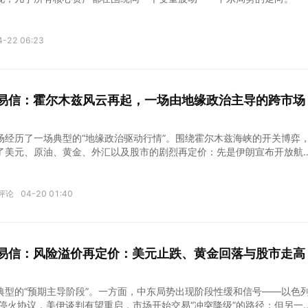
4-22 06:23
kets易信：霍尔木兹风云再起，一场由地缘政治主导的跨市场
场经历了一场典型的“地缘政治驱动行情”。围绕霍尔木兹海峡的开关博弈
了美元、原油、黄金、外汇以及股市的剧烈再定价：先是伊朗宣布开放航
消退，油价暴跌、美元跳水、风险资产集体狂欢；但随后局势反复，海峡
性回归，市场迅速从“乐观交易”切换至“谨慎重估”。
评论
04-20 01:40
kets易信：风险溢价再定价：美元止跌、黄金回落与股市走高
典型的“预期主导阶段”。一方面，中东局势出现阶段性缓和信号——以色
天停火协议，美伊谈判有望重启，市场开始交易“冲突降级”的路径；但另一