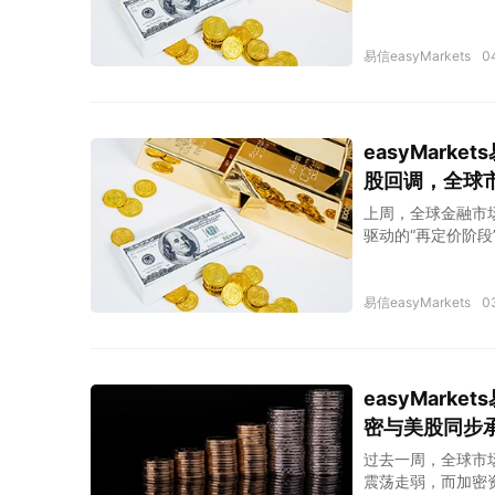
高位运行。
易信easyMarkets
0
easyMar
股回调，全球市
上周，全球金融市
驱动的“再定价阶段
易信easyMarkets
0
easyMar
密与美股同步
过去一周，全球市
震荡走弱，而加密