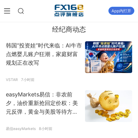
App内打开
经纪商动态
韩国“投资娃”时代来临：AI牛市
点燃婴儿账户狂潮，家庭财富
规划正在改写
VSTAR
7小时前
easyMarkets易信：非农前
夕，油价重新抢回定价权：美
元反弹，黄金与美股等待方向
确认
易信easyMarkets
8小时前