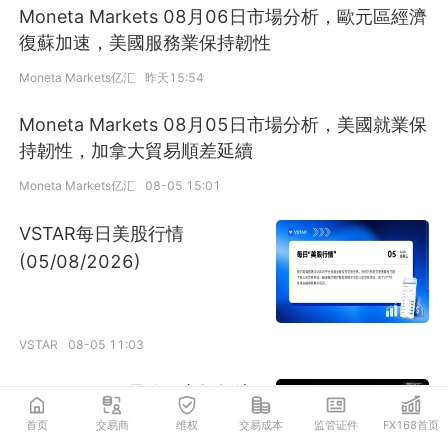
Moneta Markets 08月06日市場分析，歐元區經濟
復蘇加速，美國服務業保持韌性
Moneta Markets亿汇
昨天15:54
Moneta Markets 08月05日市場分析，美國就業保
持韌性，加拿大貿易順差延續
Moneta Markets亿汇
08-05 15:01
VSTAR每日美股行情
(05/08/2026)
VSTAR
08-05 11:03
easyMarkets易信：市场押注
外交突破，油价暴跌释放通胀
首页
交易商
维权
交易成本
监管证件
FX168首页