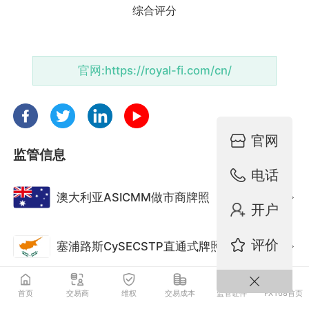
官网:
https://royal-fi.com/cn/
官网
监管信息
电话
澳大利亚ASICMM做市商牌照
监管中
开户
评价
塞浦路斯CySECSTP直通式牌照
监管中
首页
交易商
维权
交易成本
监管证件
FX168首页
瓦努阿图VFSC零售外汇牌照
监管中