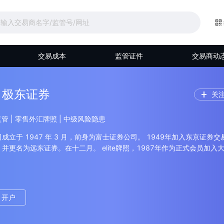
交易成本
监管证件
交易商动
 · 极东证券
关
本监管 | 零售外汇牌照 | 中级风险隐患
立于 1947 年 3 月，前身为富士证券公司。 1949年加入东京证券交
并更名为远东证券。在十二月。 elite牌照，1987年作为正式会员加入
89年， 极东证券证券成为综合证券公司，同年7月以正式会员身份加入名
立远东证券经纪研究所。 1993年开设日本银行期货账户，2005年公司
上市，9月成立投资子公司fe invest co. 2007年9月，它根据金融工
具运营商。 极东证券 securities总部位于日本东京，流动资金52,516
开户
人。