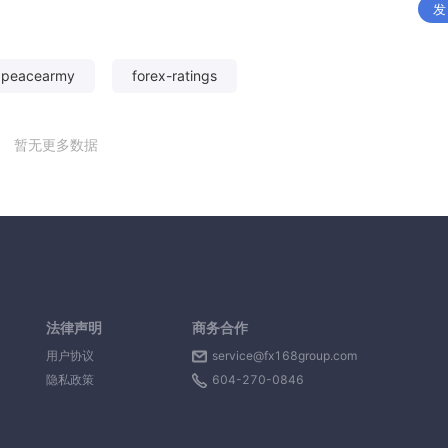
发
xpeacearmy
forex-ratings
暂无更多数据
法律声明
商务合作
用户协议
service@fx168group.com
隐私政策
604-270-0846