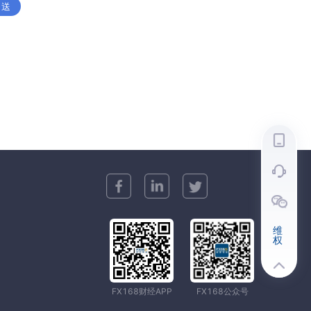
 送
维
权
FX168财经APP
FX168公众号