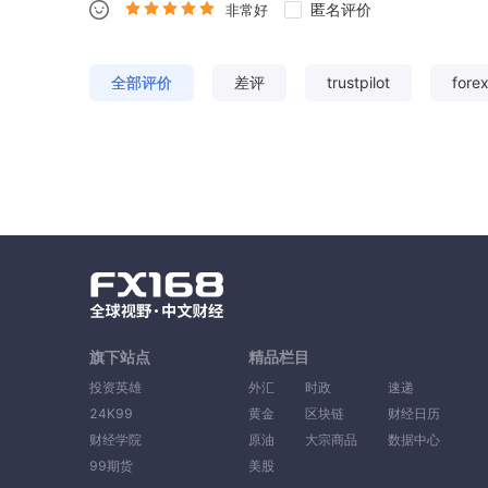
匿名评价
非常好
全部评价
差评
trustpilot
fore
旗下站点
精品栏目
投资英雄
外汇
时政
速递
24K99
黄金
区块链
财经日历
财经学院
原油
大宗商品
数据中心
99期货
美股