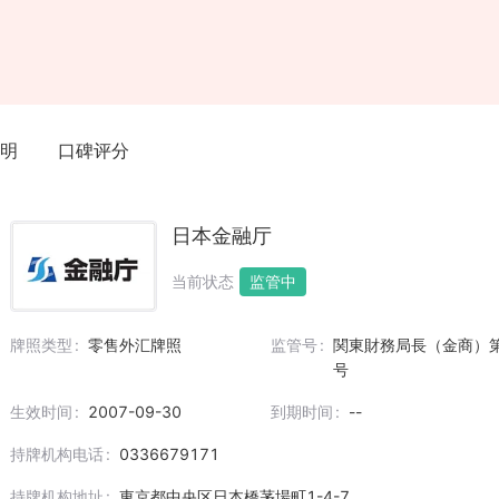
明
口碑评分
日本金融厅
当前状态
监管中
牌照类型
零售外汇牌照
监管号
関東財務局長（金商）第
号
生效时间
2007-09-30
到期时间
--
持牌机构电话
0336679171
持牌机构地址
東京都中央区日本橋茅場町1-4-7