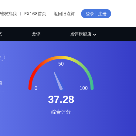
维权找我
FX168首页
返回旧点评
登录 | 注册
态
差评
点评旗舰店
注
易
大阪
古
在
具和
8