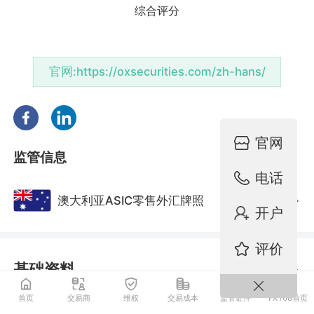
官网:
https://oxsecurities.com/zh-hans/
官网
监管信息
电话
澳大利亚ASIC零售外汇牌照
监管中
开户
评价
基础资料
首页
交易商
维权
交易成本
监管证件
FX168首页
电话:
+61 2 7202 6730