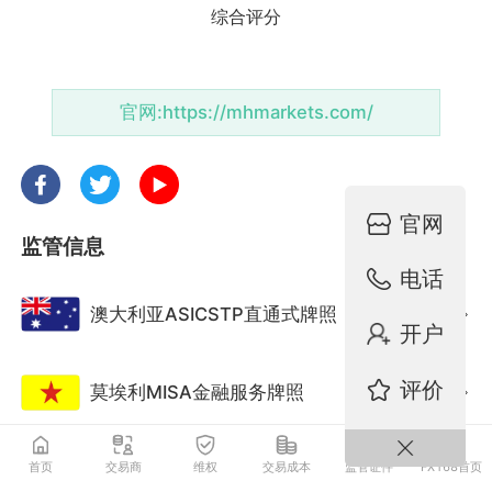
官网:
https://mhmarkets.com/
官网
监管信息
电话
澳大利亚ASICSTP直通式牌照
监管中
开户
评价
莫埃利MISA金融服务牌照
监管中
首页
交易商
维权
交易成本
监管证件
FX168首页