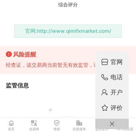
官网:
http://www.qimifxmarket.com/
风险提醒
官网
经查证，该交易商当前暂无有效监管，请注意风险！
电话
监管信息
开户
评价
首页
交易商
维权
交易成本
监管证件
FX168首页