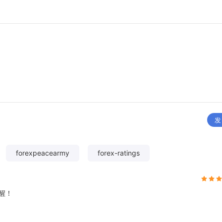
发
forexpeacearmy
forex-ratings
醒！