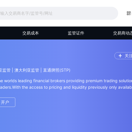
交易成本
监管证件
交易商动
关
西亚监管 | 澳大利亚监管 | 直通牌照(STP)
he worlds leading financial brokers providing premium trading solutio
traders.With the access to pricing and liquidity previously only availab
nks and high net worth individuals, AIMS is now able to o
开户