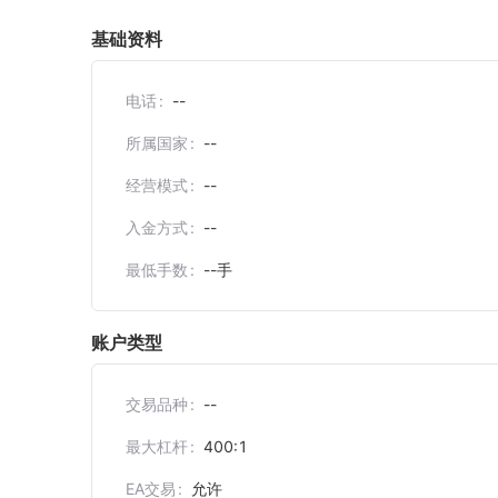
基础资料
电话
--
所属国家
--
经营模式
--
入金方式
--
最低手数
--
手
账户类型
交易品种
--
最大杠杆
400:1
EA交易
允许