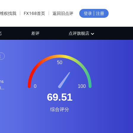
维权找我
FX168首页
返回旧点评
登录 | 注册
态
差评
点评旗舰店
注
ns
le