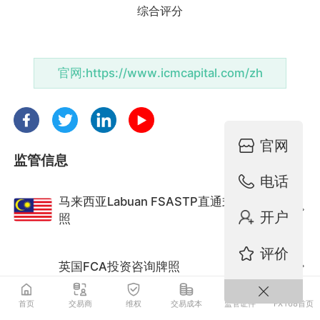
官网:
https://www.icmcapital.com/zh
官网
监管信息
电话
马来西亚Labuan FSASTP直通式牌
监管中
开户
照
评价
英国FCA投资咨询牌照
监管中
首页
交易商
维权
交易成本
监管证件
FX168首页
法国AMF零售外汇牌照
监管中