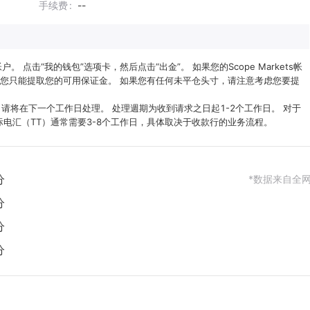
手续费
--
户。 点击“我的钱包”选项卡，然后点击“出金”。 如果您的Scope Markets帐
您只能提取您的可用保证金。 如果您有任何未平仓头寸，请注意考虑您要提
申请将在下一个工作日处理。 处理週期为收到请求之日起1-2个工作日。 对于
际电汇（TT）通常需要3-8个工作日，具体取决于收款行的业务流程。
分
*数据来自全
分
分
分