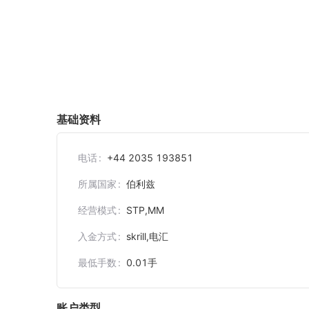
基础资料
电话
+44 2035 193851
所属国家
伯利兹
经营模式
STP,MM
入金方式
skrill,电汇
最低手数
0.01
手
账户类型