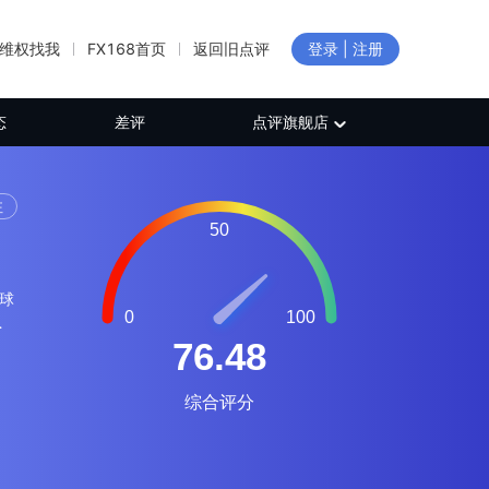
维权找我
FX168首页
返回旧点评
登录 | 注册
态
差评
点评旗舰店
注
全球
南
)授