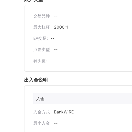
交易品种
--
最大杠杆
2000:1
EA交易
--
点差类型
--
剥头皮
--
出入金说明
入金
入金方式
BankWIRE
最小入金
--