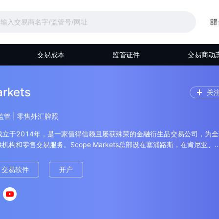
交易成本
监管证件
交易商动
rkets
关
兹监管 | 零售外汇牌照
kets成立于2014年，是一家值得信赖且屡获殊荣的金融衍生品交易公司，为
机构和零售交易服务。Scope Markets总部设在塞浦路斯，在肯尼亚、
都设有办事处。Scope Markets由伯利兹国际金融服务委员会(“IFSC”
000274/57和000274/58。
交易软件
开户