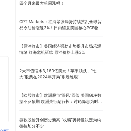
四个月来最大单周涨幅！
CPT Markets：红海紧张局势持续扰乱全球贸
易令油价涨逾3%！日内留意美国核心PCE物...
【原油收市】美国经济强劲走势提升市场乐观
情绪 红海危机延续 原油价格上涨3%
2天市值缩水3,160亿美元！苹果领跌，“七
大”股票在2024年开局“步履维艰”
【欧股收市】欧洲股市“跟风”回落 美国GDP数
据不及预期 欧洲央行副行长：讨论降息为时...
微软股价升创历史新高 “收编”奥特曼决定为纳
德拉加分不少
ount