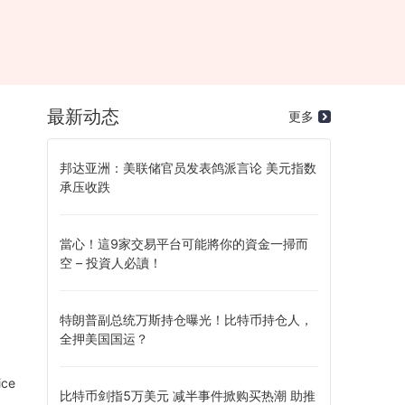
最新动态
更多
邦达亚洲：美联储官员发表鸽派言论 美元指数
承压收跌
當心！這9家交易平台可能將你的資金一掃而
空 – 投資人必讀！
特朗普副总统万斯持仓曝光！比特币持仓人，
全押美国国运？
ice
比特币剑指5万美元 减半事件掀购买热潮 助推