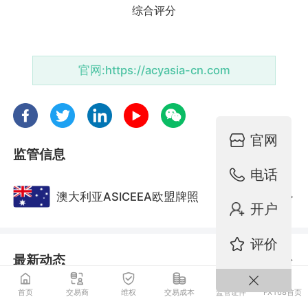
官网:
https://acyasia-cn.com
官网
监管信息
电话
澳大利亚ASICEEA欧盟牌照
监管中
开户
评价
最新动态
更多
ACY证券：押注美国繁荣周期！美元终止上涨，
首页
交易商
维权
交易成本
监管证件
FX168首页
黄金开启下跌，美股触底反弹！