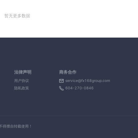
暂无更多数据
法律声明
商务合作
用户协议
service@fx168group.com
隐私政策
604-270-0846
，不得擅自转载使用！