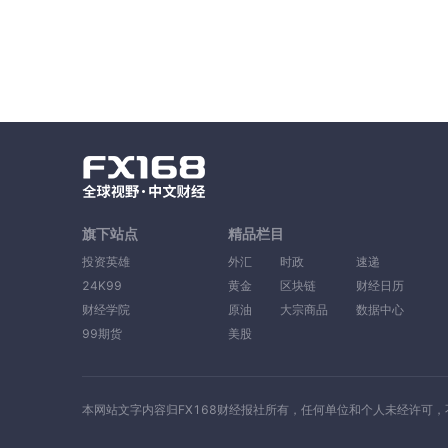
旗下站点
精品栏目
投资英雄
外汇
时政
速递
24K99
黄金
区块链
财经日历
财经学院
原油
大宗商品
数据中心
99期货
美股
本网站文字内容归FX168财经报社所有，任何单位和个人未经许可