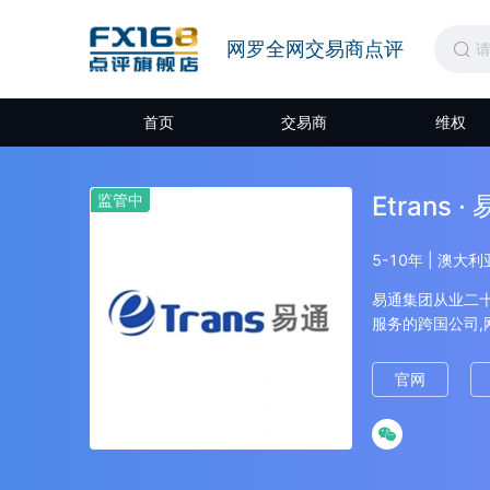
网罗全网交易商点评
首页
交易商
维权
监管中
Etrans ·
5-10年 | 澳大
易通集团从业二
服务的跨国公司,
信､专业､品质､
理解华人市场,关
官网
专业团队,将为您
展持久､互信､双