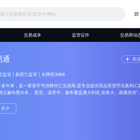
交易成本
监管证件
交易商动
 易通
关
利亚监管 | 新西兰监管 | 全牌照(MM)
十多年来，是一家老字号持牌外汇交易商,是专业提供高品质货币兑换和汇
网点遍布墨尔本， 悉尼，温哥华，服务覆盖澳大利亚,加拿大。易通坚持“
高效”的经营之道,致力于提供方便,快捷，高附加值的专业换汇服务｡易通永
心华人同胞,服务华人乡亲,并引以为荣｡易通拥有高学历,多语种,经验丰富
开户
提供最具个性化的货币兑换和汇款服务,助您最大限度的实现换汇目标,与
赢的合作关系｡