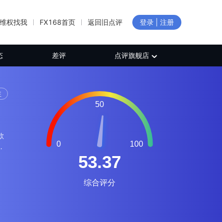
维权找我
FX168首页
返回旧点评
登录 | 注册
态
差评
点评旗舰店
注
款
诚
远
的
您发