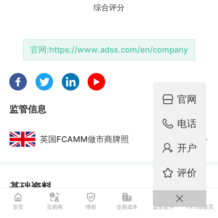
官网:
https://www.adss.com/en/company
官网
监管信息
电话
英国FCAMM做市商牌照
监管中
开户
评价
基础资料
首页
交易商
维权
交易成本
监管证件
FX168首页
电话:
+971 2 657 2414