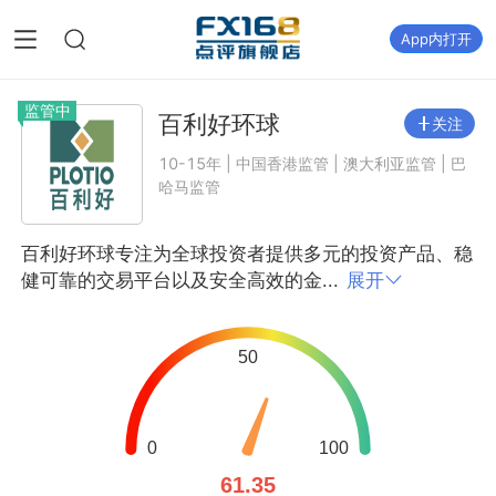
App内打开
监管中
百利好环球
关注
10-15年 | 中国香港监管 | 澳大利亚监管 | 巴
哈马监管
百利好环球专注为全球投资者提供多元的投资产品、稳
健可靠的交易平台以及安全高效的金...
展开