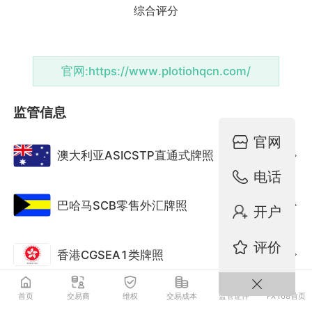
官网:
https://www.plotiohqcn.com/
监管信息
官网
澳大利亚ASICSTP直通式牌照
监管中
电话
巴哈马SCB零售外汇牌照
监管中
开户
评价
香港CGSEA1类牌照
监管中
首页
交易商
维权
交易成本
监管证件
FX168首页