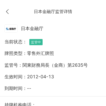
App内打开
日本金融厅
监管详情
监管中
SBI FXTRADE
关注
日本金融厅
10-15年 | 日本监管 | 零售外汇牌照 | 中级风
险隐患
当前状态：
监管中
牌照类型：
零售外汇牌照
SBI FXTRADE是一家外汇经纪商，隶属于日本领先的
在线金融服务公司 sbi 集团。其服务...
展开
监管号：
関東財務局長（金商）第2635号
生效时间：
2012-04-13
到期时间：
--
持牌机构电话：