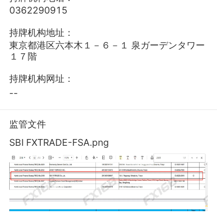
0362290915
持牌机构地址：
東京都港区六本木１－６－１ 泉ガーデンタワー
官网:
https://www.sbifxt.co.jp/
１７階
持牌机构网址：
--
官网
监管信息
电话
监管文件
日本FSA零售外汇牌照
监管中
SBI FXTRADE-FSA.png
开户
评价
最新动态
更多
贝森特的日元救助将加大美国对日本贸易和利率
首页
交易商
维权
交易成本
监管证件
FX168首页
的施压