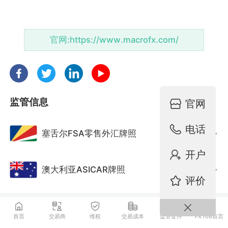
官网:
https://www.macrofx.com/
监管信息
官网
电话
塞舌尔FSA零售外汇牌照
监管中
开户
澳大利亚ASICAR牌照
监管中
评价
首页
交易商
维权
交易成本
监管证件
FX168首页
基础资料