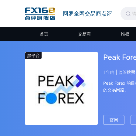
网罗全网交易商点评
首页
交易商
维权
黑平台
Peak For
1年内 | 监管牌
Peak For
的交易网路。
官网