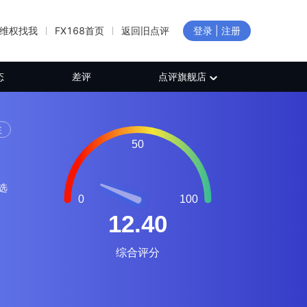
维权找我
FX168首页
返回旧点评
登录 | 注册
态
差评
点评旗舰店
注
选