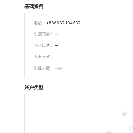
基础资料
电话
+886987194637
所属国家
--
经营模式
--
入金方式
--
最低手数
--
手
账户类型