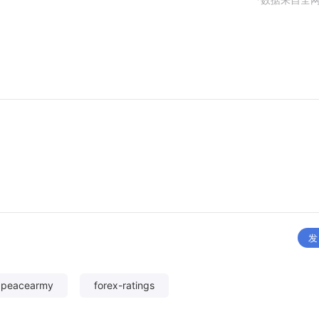
发
xpeacearmy
forex-ratings