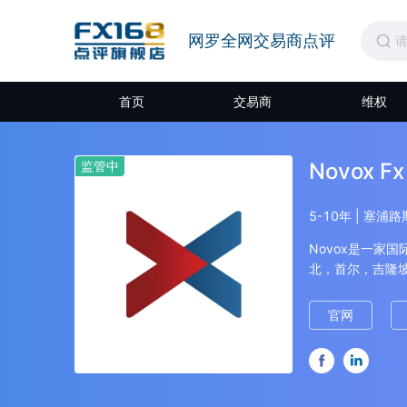
网罗全网交易商点评
首页
交易商
维权
监管中
Novox 
5-10年 | 塞浦路
Novox是一家
北，首尔，吉隆
源、指数和股票
金，资产管理公
官网