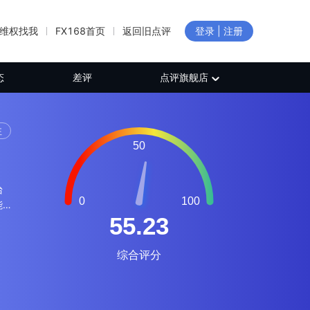
维权找我
FX168首页
返回旧点评
登录 | 注册
态
差评
点评旗舰店
注
台
能
基