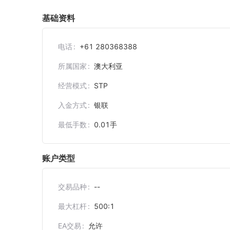
基础资料
电话
+61 280368388
所属国家
澳大利亚
经营模式
STP
入金方式
银联
最低手数
0.01
手
账户类型
交易品种
--
最大杠杆
500:1
EA交易
允许