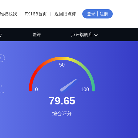
维权找我
FX168首页
返回旧点评
登录 | 注册
态
差评
点评旗舰店
注
商。
大利
监