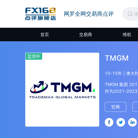
网罗全网交易商点评
首页
交易商
维权
监管中
TMGM
10-15年 | 澳
TMGM 集团 
作为2021-20
亚证券委员会）、
管。多方面为投
官网