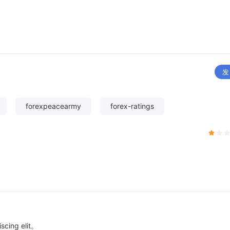
发
forexpeacearmy
forex-ratings
scing elit。