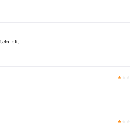
scing elit。
。