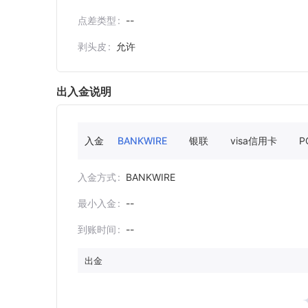
点差类型
--
剥头皮
允许
出入金说明
入金
BANKWIRE
银联
visa信用卡
P
入金方式
BANKWIRE
最小入金
--
到账时间
--
出金