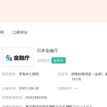
明
口碑评分
日本金融厅
当前状态
监管中
牌照类型
零售外汇牌照
监管号
関東財務局長（金商）
167号
生效时间
2007-09-30
到期时间
--
持牌机构电话
0332382200
持牌机构地址
東京都千代田区麹町3-3-6 麹町フロントビル