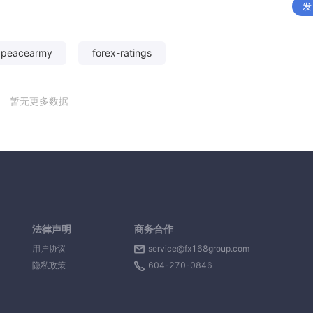
发
xpeacearmy
forex-ratings
暂无更多数据
法律声明
商务合作
用户协议
service@fx168group.com
隐私政策
604-270-0846