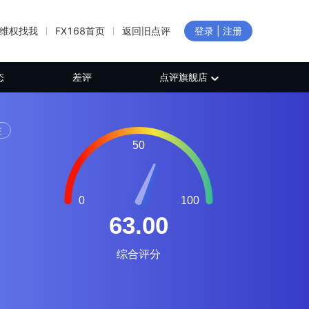
维权找我
FX168首页
返回旧点评
登录 | 注册
态
差评
点评旗舰店
注