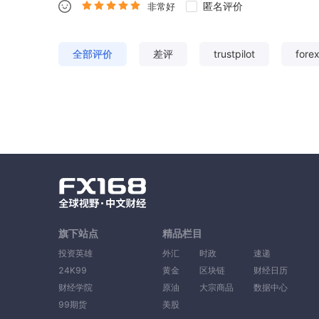
匿名评价
非常好
全部评价
差评
trustpilot
fore
旗下站点
精品栏目
投资英雄
外汇
时政
速递
24K99
黄金
区块链
财经日历
财经学院
原油
大宗商品
数据中心
99期货
美股