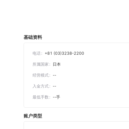
基础资料
电话
+81 (03)3238-2200
所属国家
日本
经营模式
--
入金方式
--
最低手数
--
手
账户类型