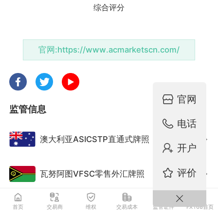
官网:
https://www.acmarketscn.com/
官网
监管信息
电话
澳大利亚ASICSTP直通式牌照
监管中
开户
评价
瓦努阿图VFSC零售外汇牌照
监管中
首页
交易商
维权
交易成本
监管证件
FX168首页