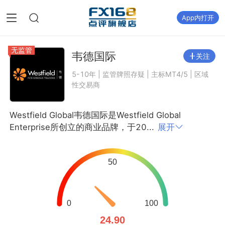
App内打开
无监管
韦德国际
关注
5-10年 | 监管牌照存疑 | 主标MT4/5 | 区域
性交易商
Westfield Global韦德国际是Westfield Global
Enterprise所创立的商业品牌，于20...
展开