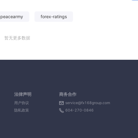
xpeacearmy
forex-ratings
暂无更多数据
法律声明
商务合作
用户协议
service@fx168group.com
隐私政策
604-270-0846