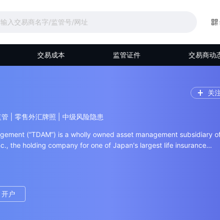
交易成本
监管证件
交易商动
关
本监管 | 零售外汇牌照 | 中级风险隐患
ement (“TDAM”) is a wholly owned asset management subsidiary o
c., the holding company for one of Japan's largest life insurance
ings was established in April 2004 and is listed on the Tokyo Stock
 investment management and
s to both domestic and overseas pensions and institutions, and mutu
c retail and institutional clients. As an integrated asset management
开户
fers a wide range of products, from traditional asset classes to
tegies, but we specialize in the management of Japanese asset class