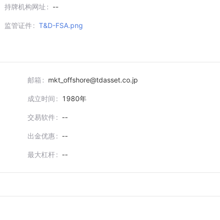
持牌机构网址
--
监管证件
T&D-FSA.png
邮箱
mkt_offshore@tdasset.co.jp
成立时间
1980
年
交易软件
--
出金优惠
--
最大杠杆
--