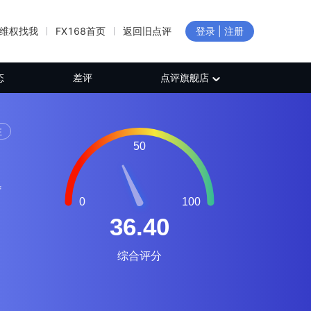
维权找我
FX168首页
返回旧点评
登录 | 注册
态
差评
点评旗舰店
注
f
al
es,