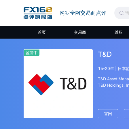
网罗全网交易商点评
首页
交易商
维权
监管中
T&D
15-20年 | 日
T&D Asset Manag
T&D Holdings, In
groups. T&D Hold
Exchange Prime Market. TDAM provides discretionary
advisory service
funds to domesti
官网
company, TDAM of
alternative stra