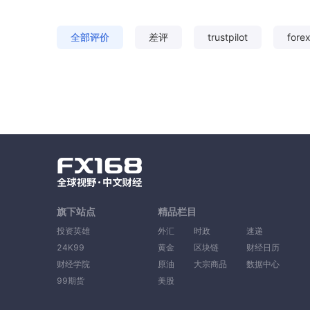
全部评价
差评
trustpilot
fore
旗下站点
精品栏目
投资英雄
外汇
时政
速递
24K99
黄金
区块链
财经日历
财经学院
原油
大宗商品
数据中心
99期货
美股