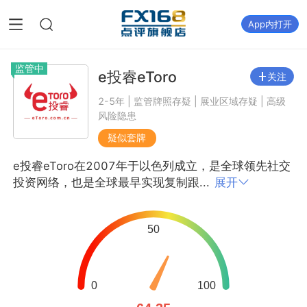
App内打开
监管中
e投睿eToro
关注
2-5年 | 监管牌照存疑 | 展业区域存疑 | 高级
风险隐患
疑似套牌
e投睿eToro在2007年于以色列成立，是全球领先社交
投资网络，也是全球最早实现复制跟...
展开