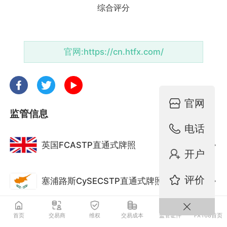
官网:
https://cn.htfx.com/
官网
监管信息
电话
英国FCASTP直通式牌照
监管中
开户
评价
塞浦路斯CySECSTP直通式牌照
监管中
首页
交易商
维权
交易成本
监管证件
FX168首页