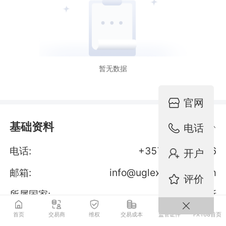
暂无数据
官网
基础资料
电话
电话:
+357 2538 9206
开户
邮箱:
info@uglexchange.com
评价
所属国家:
塞浦路斯
成立时间:
2017
年
首页
交易商
维权
交易成本
监管证件
FX168首页