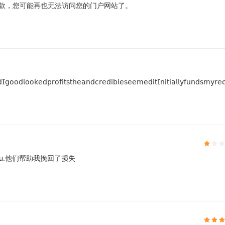
您存款，您可能再也无法访问您的门户网站了。
𝖽𝖨𝗀𝗈𝗈𝖽𝗅𝗈𝗈𝗄𝖾𝖽𝗉𝗋𝗈𝖿𝗂𝗍𝗌𝗍𝗁𝖾𝖺𝗇𝖽𝖼𝗋𝖾𝖽𝗂𝖻𝗅𝖾𝗌𝖾𝖾𝗆𝖾𝖽𝗂𝗍𝖨𝗇𝗂𝗍𝗂𝖺𝗅𝗅𝗒𝖿𝗎𝗇𝖽𝗌𝗆𝗒
au.他们帮助我挽回了损失