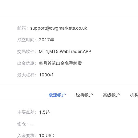
邮箱
support@cwgmarkets.co.uk
成立时间
2017
年
交易软件
MT4,MT5,WebTrader,APP
出金优惠
每月首笔出金免手续费
最大杠杆
1000:1
极速帐户
经典帐户
高级帐户
机
主要点差
1.5起
锁仓
--
入金要求
10 USD