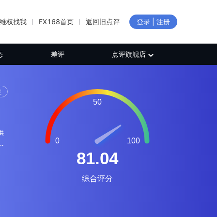
维权找我
FX168首页
返回旧点评
登录 | 注册
态
差评
点评旗舰店
注
供
期
天