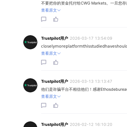
不要把你的资金托付给CWG Markets。一旦
查看原文
Trustpilot用户
2026-03-17 13:54:09
𝖼𝗅𝗈𝗌𝖾𝗅𝗒𝗆𝗈𝗋𝖾𝗉𝗅𝖺𝗍𝖿𝗈𝗋𝗆𝗍𝗁𝗂𝗌𝗌𝗍𝗎𝖽𝗂𝖾𝖽𝗁𝖺𝗏𝖾𝗌𝗁𝗈𝗎
查看原文
Trustpilot用户
2026-03-13 13:13:47
他们是诈骗平台不相信他们！感谢Ethosdebure
查看原文
Trustpilot用户
2026-02-12 16:10:20