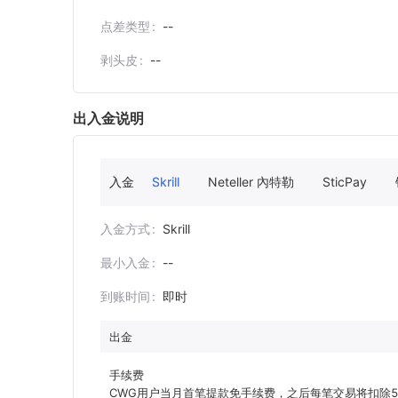
点差类型
--
剥头皮
--
出入金说明
入金
Skrill
Neteller 內特勒
SticPay
入金方式
Skrill
最小入金
--
到账时间
即时
出金
手续费

CWG用户当月首笔提款免手续费，之后每笔交易将扣除5