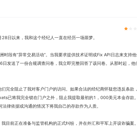
自4月28日以来，我和这个经纪人一直在经历一场噩梦。
亚洲时段有“异常交易活动”。当我要求提供技术证明或Fix API日志来支持
月6日发送了一份合规调查问卷，我立即完整回答了该问卷。从那时起，他
他们完全阻止了我对客户门户的访问。如果合法的经纪商怀疑您违反条款
kets已将我完全锁在门户之外，阻止我提取最初的1，000美元本金存款
任何法律依据或沟通的情况下将我自己的存款作为人质。
。我目前正在准备与监管机构的正式纠纷，并在外汇和平军上开设诈骗案