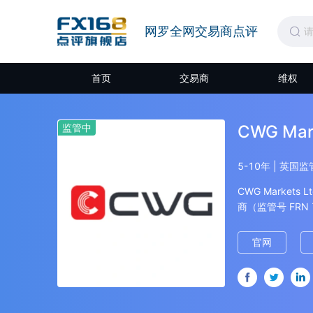
网罗全网交易商点评
首页
交易商
维权
监管中
CWG Mar
5-10年 | 英国
CWG Marke
商（监管号 FR
货和现货等金融
候的零售和机构
官网
差，优秀稳定的