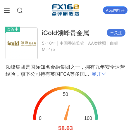
App内打开
监管中
iGold领峰贵金属
关注
5-10年 | 中国香港监管 | AA类牌照 | 白标
MT4/5
领峰集团是国际知名金融集团之一，拥有九年安全运营
经验，旗下公司持有英国FCA等多国...
展开