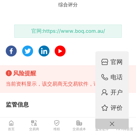
官网:
https://www.boq.com.au/
官网
风险提醒
电话
当前资料显示，该交易商无交易软件，请注意风险!
开户
监管信息
评价
澳大利亚ASICMM做市商牌照
监管中
首页
交易商
维权
交易成本
监管证件
FX168首页