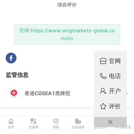
官网:
https://www.wcgmarkets-global.co
m/cn
官网
监管信息
电话
开户
香港CGSEA1类牌照
监管中
评价
基础资料
首页
交易商
维权
交易成本
监管证件
FX168首页