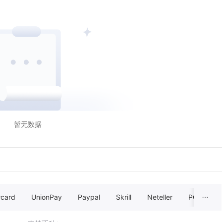
暂无数据
rcard
UnionPay
Paypal
Skrill
Neteller
POLI