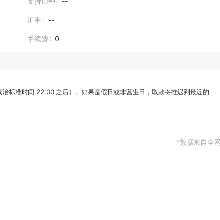
支持币种
--
汇率
--
手续费
0
威治标准时间 22:00 之后）。如果是假日或非营业日，取款将推迟到最近的
*数据来自全