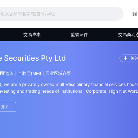
交易成本
监管证件
交易商动
 Securities Pty Ltd
关
大利亚监管 | 全牌照(MM) | 展业区域存疑
 we are a privately owned multi-disciplinary financial services hous
investing and trading needs of Institutional, Corporate, High Net Wort
tele.We cater to both wholesale and retail trading and investme
开户