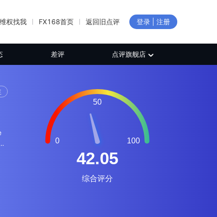
维权找我
FX168首页
返回旧点评
登录 | 注册
态
差评
点评旗舰店
注
e
h