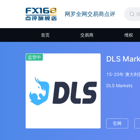
网罗全网交易商点评
首页
交易商
维权
监管中
DLS Mark
15-20年 澳大利
DLS Markets
官网