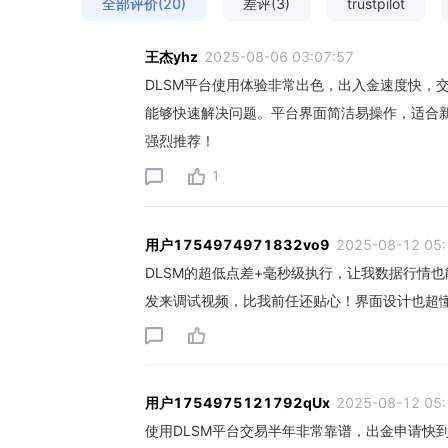
全部评价(20)
差评(3)
trustpilot
王杰yhz
2025-08-06 03:07:57
DLSM平台使用体验非常出色，出入金速度快，
能够快速解决问题。平台界面简洁易操作，适合
强烈推荐！
1
用户1754974971832vo9
2025-08-12 05:
DLSM的超低点差+毫秒级执行，让我数据行情也
发来调试视频，比我前任还贴心！界面设计也超
用户1754975121792qUx
2025-08-12 05:
使用DLSM平台交易半年非常靠谱，出金申请快