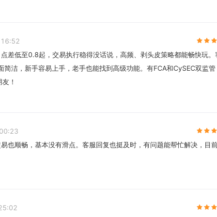
:16:52
，点差低至0.8起，交易执行稳得没话说，高频、剥头皮策略都能畅快玩。
简洁，新手容易上手，老手也能找到高级功能。有FCA和CySEC双监管
朋友！
00:23
交易也顺畅，基本没有滑点。客服回复也挺及时，有问题能帮忙解决，目
25:02