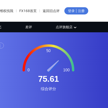
维权找我
FX168首页
返回旧点评
登录 | 注册
态
差评
点评旗舰店
注