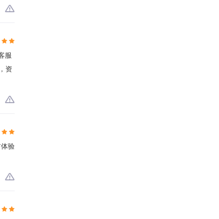
客服
，资
前体验