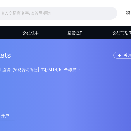
交易成本
监管证件
交易商动
ets
关
亚监管| 投资咨询牌照| 主标MT4/5| 全球展业
开户