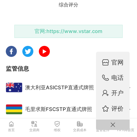
官网:
https://www.vstar.com
官网
监管信息
电话
澳大利亚ASICSTP直通式牌照
监管中
开户
评价
毛里求斯FSCSTP直通式牌照
监管中
首页
交易商
维权
交易成本
监管证件
FX168首页