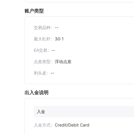
账户类型
交易品种
--
最大杠杆
30:1
EA交易
--
点差类型
浮动点差
剥头皮
--
出入金说明
入金
入金方式
Credit/Debit Card