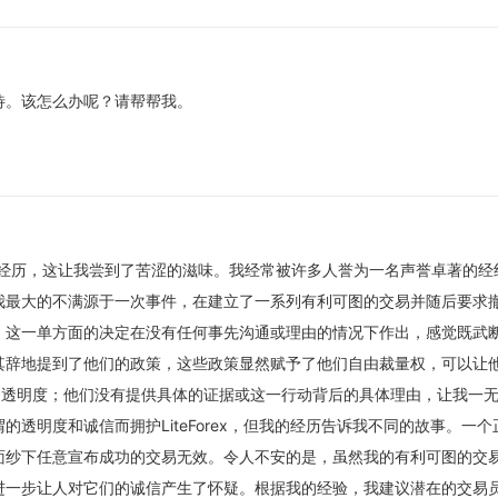
待。该怎么办呢？请帮帮我。
nce的经历，这让我尝到了苦涩的滋味。我经常被许多人誉为一名声誉卓著的经
我最大的不满源于一次事件，在建立了一系列有利可图的交易并随后要求
。这一单方面的决定在没有任何事先沟通或理由的情况下作出，感觉既武
其辞地提到了他们的政策，这些政策显然赋予了他们自由裁量权，可以让
乏透明度；他们没有提供具体的证据或这一行动背后的具体理由，让我一
透明度和诚信而拥护LiteForex，但我的经历告诉我不同的故事。一个
面纱下任意宣布成功的交易无效。令人不安的是，虽然我的有利可图的交
进一步让人对它们的诚信产生了怀疑。根据我的经验，我建议潜在的交易