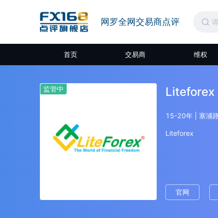
网罗全网交易商点评
首页
交易商
维权
监管中
Liteforex
15-20年 | 塞浦
Liteforex
官网