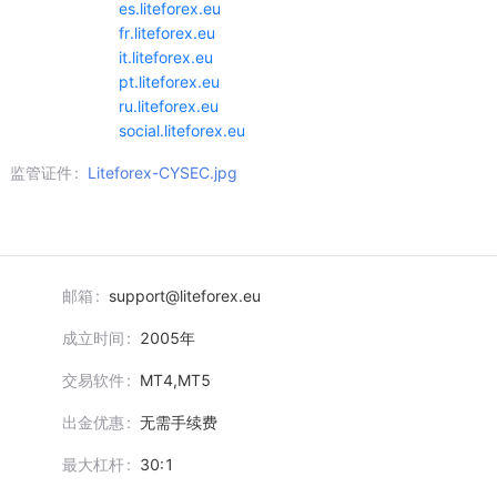
es.liteforex.eu
fr.liteforex.eu
it.liteforex.eu
pt.liteforex.eu
ru.liteforex.eu
social.liteforex.eu
监管证件
Liteforex-CYSEC.jpg
邮箱
support@liteforex.eu
成立时间
2005
年
交易软件
MT4,MT5
出金优惠
无需手续费
最大杠杆
30:1