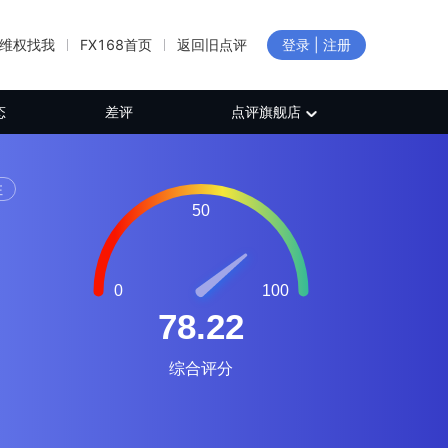
维权找我
FX168首页
返回旧点评
登录 | 注册
态
差评
点评旗舰店
注