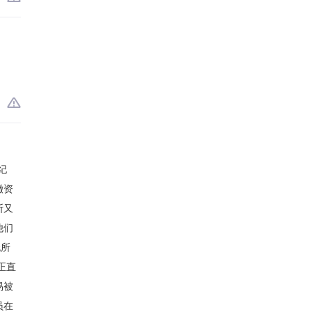
纪
撤资
断又
他们
无所
正直
易被
员在