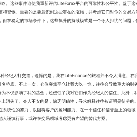
。这些事件迫使我重新评估LiteForex平台的可靠性和公平性。鉴于这
保持谨慎和警惕。重要的是要意识到这些潜在的涨幅，并考虑它们对你的交易方
纵行为，但在稳定的市场条件下，这些飙升的持续模式是一个令人担忧的问题，
经纪人打交道，遗憾的是，我在LiteFinance的旅程并不令人满意。在
排名垫底。不止一次，仓位突然平仓让我大吃一惊，往往会导致重大的财
行为不仅影响了我的基金，还侵蚀了我对它们作为经纪人的信任。此外，
户上消失了。令人不安的是，缺乏明确性，寻求解释往往被证明是徒劳的
ex存在系统性的努力，以阻碍客户的盈利能力。在一个信任和信誉至上的领域
希望其他人谨慎行事，或许在交易领域考虑更有声望的替代方案。