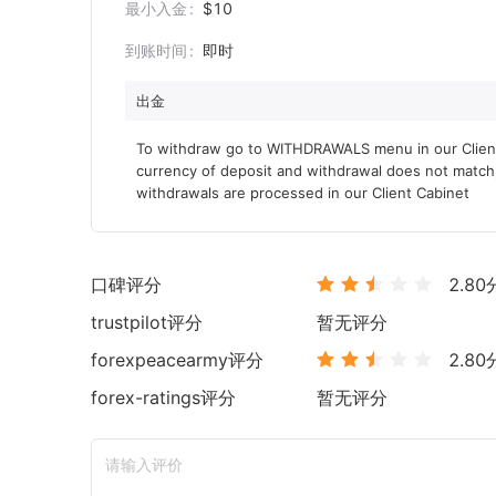
最小入金
$10
到账时间
即时
出金
To withdraw go to WITHDRAWALS menu in our Client C
currency of deposit and withdrawal does not match, t
withdrawals are processed in our Client Cabinet
口碑评分
2.80
trustpilot
评分
暂无评分
forexpeacearmy
评分
2.80
forex-ratings
评分
暂无评分