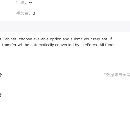
汇率
--
手续费
0
abinet, choose available option and submit your request. If 
ransfer will be automatically converted by LiteForex. All funds 
分
*数据来自全
分