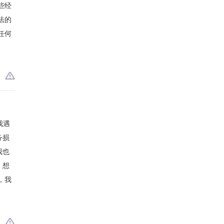
些经
法的
任何
我遇
务损
我也
。想
，我