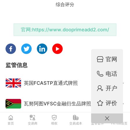
官网:
https://www.dooprimeadd2.com/
官网
监管信息
电话
英国FCASTP直通式牌照
监管中
开户
评价
瓦努阿图VFSC金融衍生品牌照
监管中
首页
交易商
维权
交易成本
监管证件
FX168首页
毛里求斯FSC金融衍生品牌照
监管中