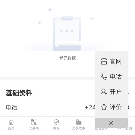
暂无数据
官网
电话
开户
基础资料
评价
电话:
+248 4 373 090
邮箱:
support@gcgrouplimited.com
首页
交易商
维权
交易成本
监管证件
FX168首页
所属国家:
新西兰