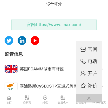
官网:
https://www.lmax.com/
官网
监管信息
电话
英国FCAMM做市商牌照
监管中
开户
评价
塞浦路斯CySECSTP直通式牌照
监管中
首页
交易商
维权
交易成本
监管证件
FX168首页