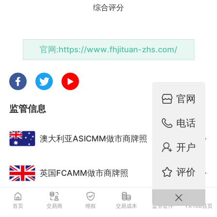
官网:
https://www.fhjituan-zhs.com/
官网
监管信息
电话
澳大利亚ASICMM做市商牌照
监管中
开户
评价
英国FCAMM做市商牌照
监管中
首页
交易商
维权
交易成本
监管证件
FX168首页
南非FSCA金融衍生品牌照
监管中