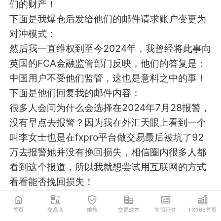
们的财产！
下面是我爆仓后发给他们的邮件请求账户变更为
对冲模式：
然后我一直维权到至今2024年，我曾经将此事向
英国的FCA金融监管部门反映，他们的答复是：
中国用户不受他们监管，这也是意料之中的事！
下面是他们回复我的邮件内容：
很多人会问为什么会选择在2024年7月28报警，
没有早点去报警？因为我在外汇天眼上看到一个
叫李女士也是在fxpro平台做交易最后被坑了92
万去报警她并没有挽回损失，相信圈内很多人都
看到这个报道，所以我就想尝试用互联网的方式
看看能否挽回损失！
还有一点当时因为亏欠脑子一片空白秀逗了、不
过从这次报警的情况来看即便当时去报警也很难
首页
交易商
维权
交易成本
监管证件
FX168首页