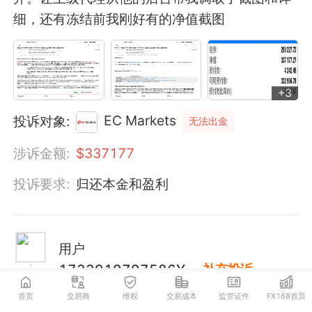
细，还有冻结前我刚好有的净值截图
+
3
EC Markets
投诉对象:
无法出金
涉诉金额:
$
337177
投诉要求:
归还本金和盈利
用户
1733919797586Y
补充投诉
R6
首页
交易商
维权
交易成本
监管证件
FX168首页
2024-12-17 11:51:18