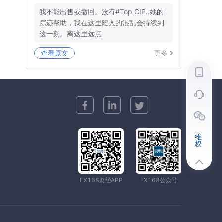
我不能出售或撤回。没有#Top CIP..她的
踪迹帮助，我在这里陷入的混乱会持续到
这一刻。离这里远点
查看原文
更多
维
权
FX168财经APP
FX168公众号