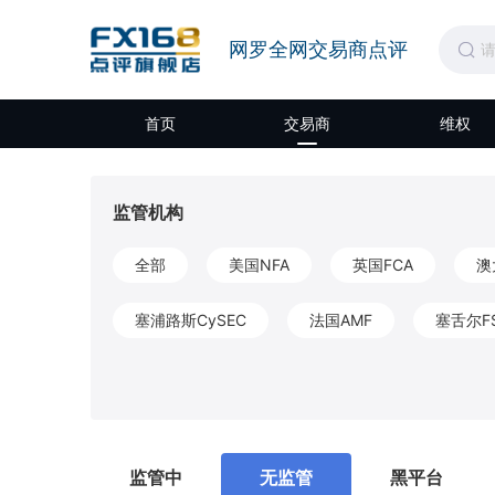
网罗全网交易商点评
首页
交易商
维权
监管机构
全部
美国NFA
英国FCA
澳
塞浦路斯CySEC
法国AMF
塞舌尔F
开曼CIMA
圣文森特和格林纳丁斯FSA
莫埃利MISA
英属维尔京群岛BVIFSC
监管中
无监管
黑平台
马耳他MFSA
柬埔寨SERC
拉脱维亚