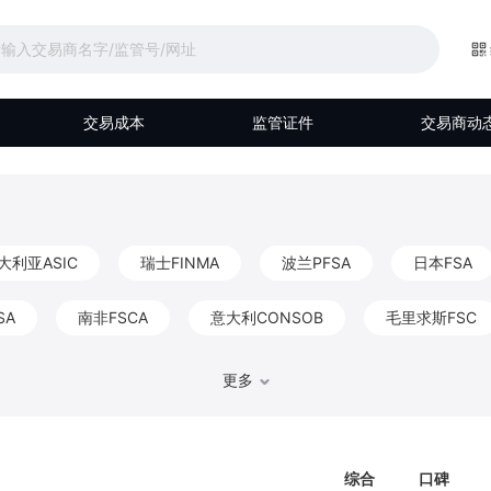
交易成本
监管证件
交易商动
大利亚ASIC
瑞士FINMA
波兰PFSA
日本FSA
SA
南非FSCA
意大利CONSOB
毛里求斯FSC
马来西亚Labuan FSA
伯利兹FSC
阿联酋DFSA
更多
比利时FSMA
香港CGSE
德国BaFin
巴哈马S
综合
口碑
FKTK
爱尔兰CBIC
以色列ISA
阿布扎比FSRA