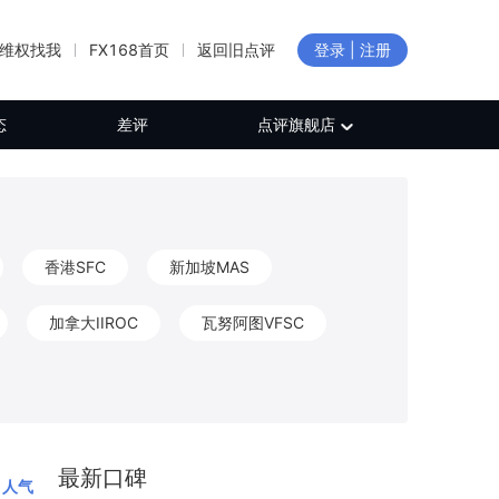
维权找我
FX168首页
返回旧点评
登录 | 注册
态
差评
点评旗舰店
香港SFC
新加坡MAS
加拿大IIROC
瓦努阿图VFSC
新西兰FMA
加拿大FINTRAC
CB
保加利亚FSC
日本FFAJ
最新口碑
人气
白俄罗斯NBRB
新西兰FSP