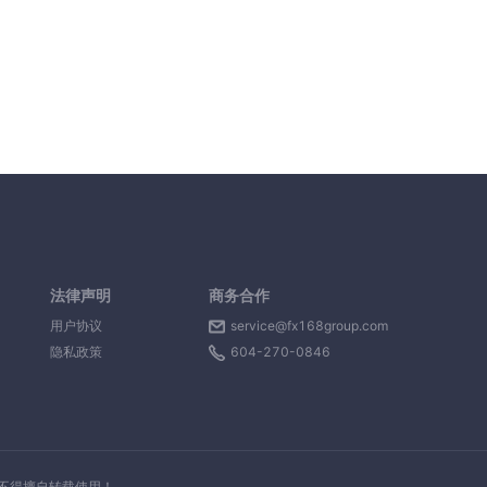
法律声明
商务合作
用户协议
service@fx168group.com
隐私政策
604-270-0846
，不得擅自转载使用！