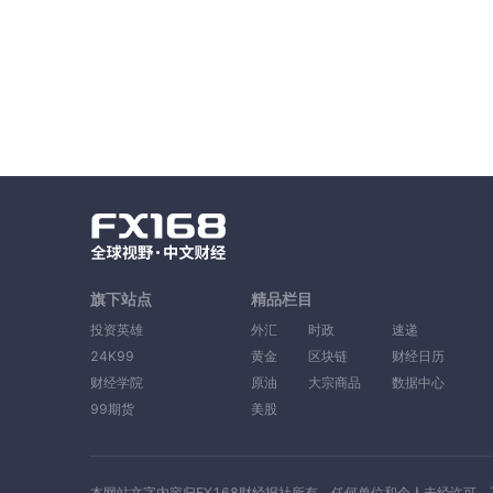
旗下站点
精品栏目
投资英雄
外汇
时政
速递
24K99
黄金
区块链
财经日历
财经学院
原油
大宗商品
数据中心
99期货
美股
本网站文字内容归FX168财经报社所有，任何单位和个人未经许可