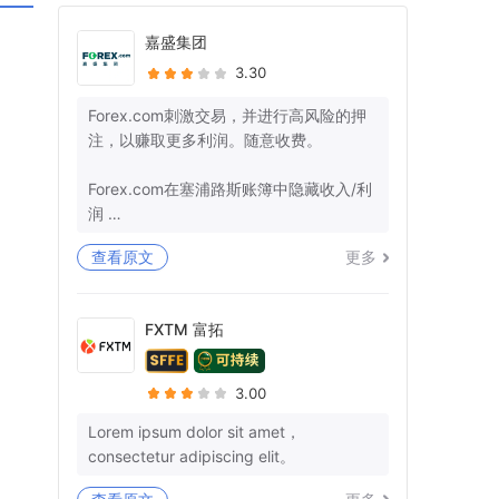
嘉盛集团
3.30
Forex.com刺激交易，并进行高风险的押
注，以赚取更多利润。随意收费。
Forex.com在塞浦路斯账簿中隐藏收入/利
润
查看原文
更多
+监管机构确保那里的管辖权。
-美国：26美国法典§7206-欺诈和虚假陈
述
FXTM 富拓
-欧盟：第25条
我有10多个参考号码，而不是我的钱。你
3.00
不能再愚弄我和让我沉默了。
Lorem ipsum dolor sit amet，
consectetur adipiscing elit。
3月29日，我们就退款清关和结束所有后
续行动达成了明确的协议。