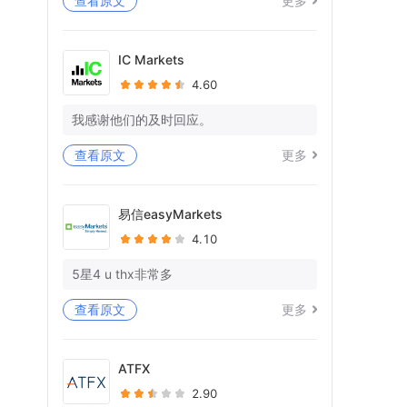
查看原文
更多
等待死亡已持续11天，但在我的WISE帐
户中什么都没有处理。
IC Markets
4.60
你又在愚弄我，在拖延时间。
你有没有一些专业意识和对作品的尊
我感谢他们的及时回应。
重！！
查看原文
更多
我仍在等待我的WISE账户中23K+EU的全
额退款！你想让我向警方投诉吗？
易信easyMarkets
还被告知提供宝洁L的对账单，因为您的单
4.10
方面账户关闭，也无法访问这些对账单。
5星4 u thx非常多
问候
阿比谢克
查看原文
更多
Forex.com帐号-FX329039
ATFX
2.90