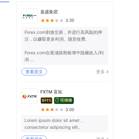
嘉盛集团
3.30
Forex.com刺激交易，并进行高风险的押
注，以赚取更多利润。随意收费。
Forex.com在塞浦路斯账簿中隐藏收入/利
润
查看原文
更多
+监管机构确保那里的管辖权。
-美国：26美国法典§7206-欺诈和虚假陈
述
FXTM 富拓
-欧盟：第25条
我有10多个参考号码，而不是我的钱。你
3.00
不能再愚弄我和让我沉默了。
Lorem ipsum dolor sit amet，
consectetur adipiscing elit。
3月29日，我们就退款清关和结束所有后
续行动达成了明确的协议。