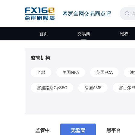
网罗全网交易商点评
首页
交易商
维权
监管机构
全部
美国NFA
英国FCA
澳
塞浦路斯CySEC
法国AMF
塞舌尔F
开曼CIMA
圣文森特和格林纳丁斯FSA
莫埃利MISA
英属维尔京群岛BVIFSC
监管中
无监管
黑平台
马耳他MFSA
柬埔寨SERC
拉脱维亚