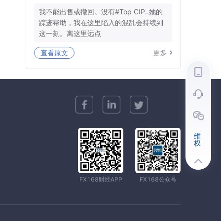
我不能出售或撤回。没有#Top CIP..她的
踪迹帮助，我在这里陷入的混乱会持续到
这一刻。离这里远点
查看原文
更多
维
权
FX168财经APP
FX168公众号