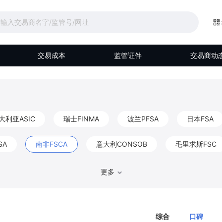
交易成本
监管证件
交易商动
大利亚ASIC
瑞士FINMA
波兰PFSA
日本FSA
SA
南非FSCA
意大利CONSOB
毛里求斯FSC
马来西亚Labuan FSA
伯利兹FSC
阿联酋DFSA
更多
比利时FSMA
香港CGSE
德国BaFin
巴哈马S
综合
口碑
FKTK
爱尔兰CBIC
以色列ISA
阿布扎比FSRA