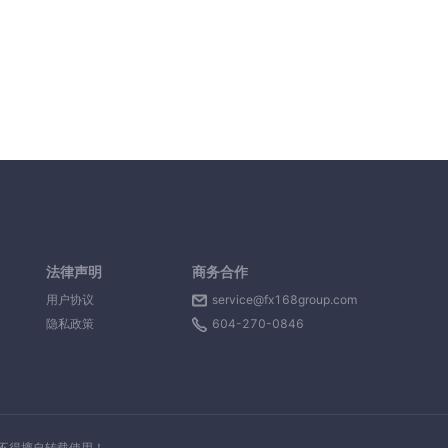
法律声明
商务合作
用户协议
service@fx168group.com
隐私政策
604-270-0846
，不得擅自转载使用！