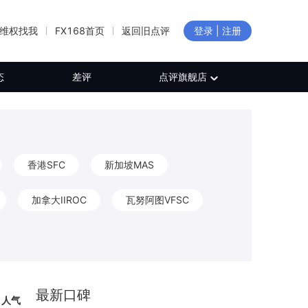
维权找我
FX168首页
返回旧点评
登录 | 注册
态
差评
点评旗舰店
香港SFC
新加坡MAS
加拿大IIROC
瓦努阿图VFSC
新西兰FMA
加拿大FINTRAC
CB
保加利亚FSC
日本FFAJ
最新口碑
人气
白俄罗斯NBRB
新西兰FSP