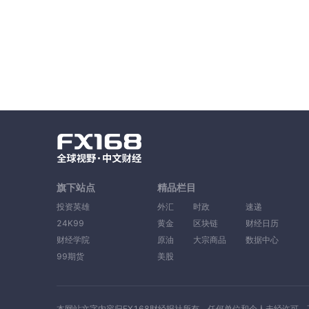
旗下站点
精品栏目
投资英雄
外汇
时政
速递
24K99
黄金
区块链
财经日历
财经学院
原油
大宗商品
数据中心
99期货
美股
本网站文字内容归FX168财经报社所有，任何单位和个人未经许可