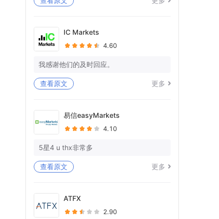
查看原文
更多
等待死亡已持续11天，但在我的WISE帐
户中什么都没有处理。
IC Markets
4.60
你又在愚弄我，在拖延时间。
你有没有一些专业意识和对作品的尊
我感谢他们的及时回应。
重！！
查看原文
更多
我仍在等待我的WISE账户中23K+EU的全
额退款！你想让我向警方投诉吗？
易信easyMarkets
还被告知提供宝洁L的对账单，因为您的单
4.10
方面账户关闭，也无法访问这些对账单。
5星4 u thx非常多
问候
阿比谢克
查看原文
更多
Forex.com帐号-FX329039
ATFX
2.90