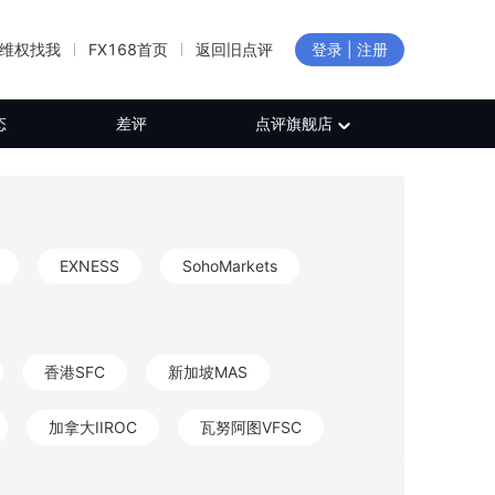
维权找我
FX168首页
返回旧点评
登录 | 注册
态
差评
点评旗舰店
EXNESS
SohoMarkets
香港SFC
新加坡MAS
加拿大IIROC
瓦努阿图VFSC
新西兰FMA
加拿大FINTRAC