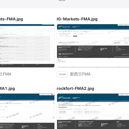
比利时FSMA
香港CGSE
德国BaFin
巴哈马S
ts-FMA.jpg
IG-Markets-FMA.jpg
FKTK
爱尔兰CBIC
以色列ISA
阿布扎比FSRA
C
科摩罗AOFA
沙特CMA
兰FMA
新西兰FMA
MA1.jpg
rockfort-FMA2.jpg