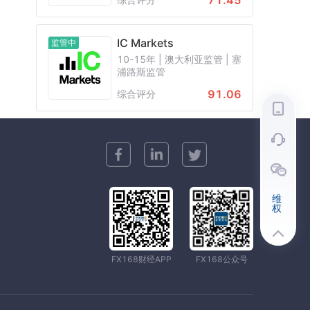
71.45
IC Markets
监管中
10-15年 | 澳大利亚监管 | 塞
浦路斯监管
91.06
综合评分
维
权
FX168财经APP
FX168公众号