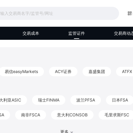
交易成本
监管证件
交易商动
易信easyMarkets
ACY证券
嘉盛集团
ATFX
大利亚ASIC
瑞士FINMA
波兰PFSA
日本FSA
SA
南非FSCA
意大利CONSOB
毛里求斯FSC
马来西亚Labuan FSA
伯利兹FSC
阿联酋DFSA
更多