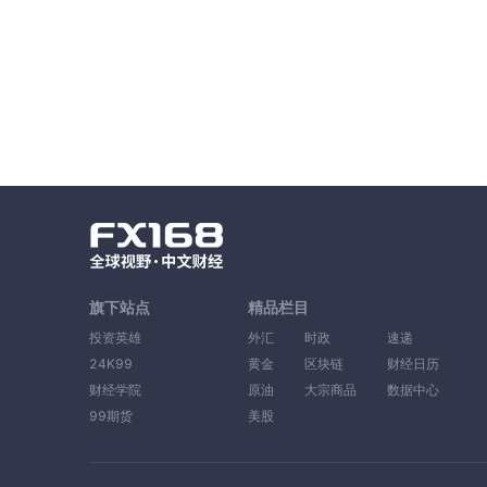
旗下站点
精品栏目
投资英雄
外汇
时政
速递
24K99
黄金
区块链
财经日历
财经学院
原油
大宗商品
数据中心
99期货
美股