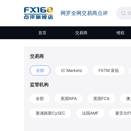
网罗全网交易商点评
首页
交易商
维权
交易商
全部
IC Markets
FXTM 富拓
监管机构
全部
美国NFA
英国FCA
澳
塞浦路斯CySEC
法国AMF
塞舌尔F
开曼CIMA
圣文森特和格林纳丁斯FSA