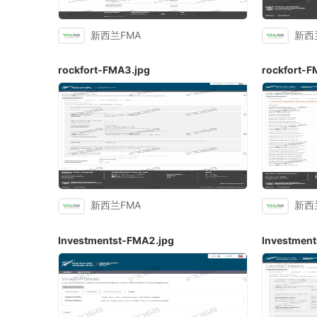
新西兰FMA
新西
rockfort-FMA3.jpg
rockfort-F
新西兰FMA
新西
Investmentst-FMA2.jpg
Investmen