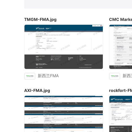
莫埃利MISA
英属维尔京群岛BVIFSC
TMGM-FMA.jpg
CMC Marke
马耳他MFSA
柬埔寨SERC
拉脱维亚
阿联酋SCA
西班牙CNMV
中国CSR
新西兰FMA
新西
AXI-FMA.jpg
rockfort-F