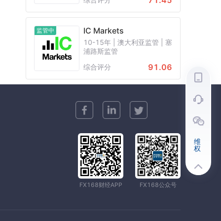
71.45
IC Markets
监管中
10-15年 | 澳大利亚监管 | 塞
浦路斯监管
91.06
综合评分
维
权
FX168财经APP
FX168公众号