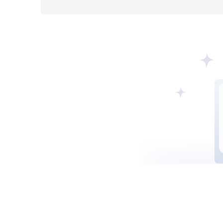
莫埃利MISA
英属维尔京群岛BVIFSC
马耳他MFSA
柬埔寨SERC
拉脱维亚
阿联酋SCA
西班牙CNMV
中国CSR