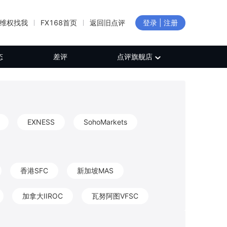
维权找我
FX168首页
返回旧点评
登录 | 注册
态
差评
点评旗舰店
EXNESS
SohoMarkets
香港SFC
新加坡MAS
加拿大IIROC
瓦努阿图VFSC
新西兰FMA
加拿大FINTRAC