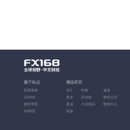
旗下站点
精品栏目
投资英雄
外汇
时政
速递
24K99
黄金
区块链
财经日历
财经学院
原油
大宗商品
数据中心
99期货
美股