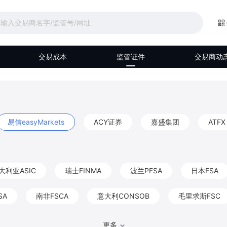
交易成本
监管证件
交易商动
易信easyMarkets
ACY证券
嘉盛集团
ATFX
大利亚ASIC
瑞士FINMA
波兰PFSA
日本FSA
SA
南非FSCA
意大利CONSOB
毛里求斯FSC
马来西亚Labuan FSA
伯利兹FSC
阿联酋DFSA
更多