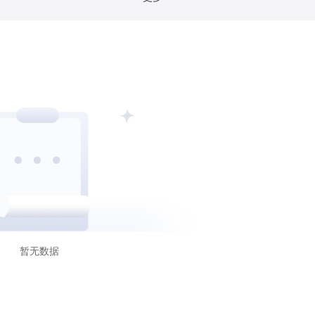
比利时FSMA
香港CGSE
德国BaFin
巴哈马S
FKTK
爱尔兰CBIC
以色列ISA
阿布扎比FSRA
C
科摩罗AOFA
沙特CMA
暂无数据