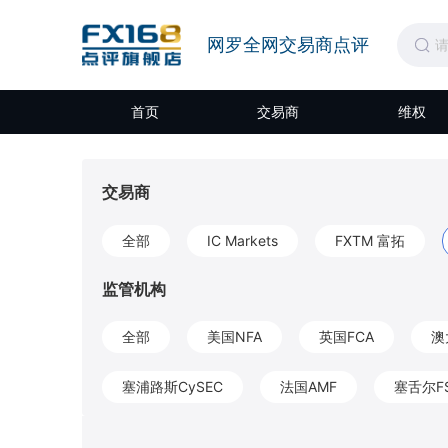
网罗全网交易商点评
首页
交易商
维权
交易商
全部
IC Markets
FXTM 富拓
监管机构
全部
美国NFA
英国FCA
澳
塞浦路斯CySEC
法国AMF
塞舌尔F
开曼CIMA
圣文森特和格林纳丁斯FSA