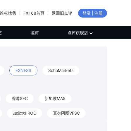
维权找我
FX168首页
返回旧点评
登录 | 注册
态
差评
点评旗舰店
EXNESS
SohoMarkets
香港SFC
新加坡MAS
加拿大IIROC
瓦努阿图VFSC
新西兰FMA
加拿大FINTRAC