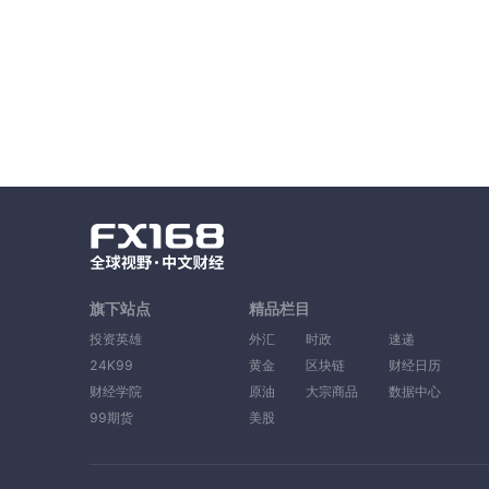
旗下站点
精品栏目
投资英雄
外汇
时政
速递
24K99
黄金
区块链
财经日历
财经学院
原油
大宗商品
数据中心
99期货
美股