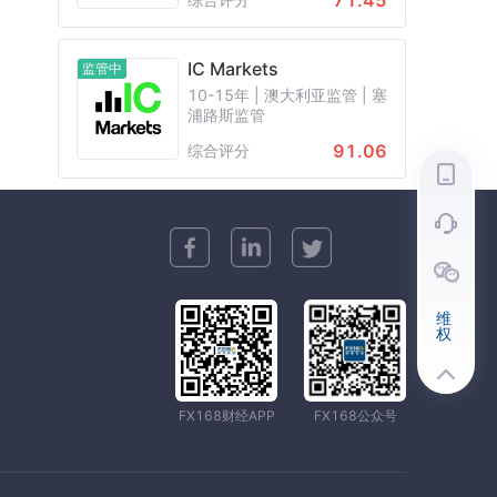
71.45
IC Markets
监管中
10-15年 | 澳大利亚监管 | 塞
浦路斯监管
91.06
综合评分
维
权
FX168财经APP
FX168公众号