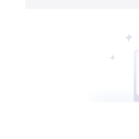
莫埃利MISA
英属维尔京群岛BVIFSC
马耳他MFSA
柬埔寨SERC
拉脱维亚
阿联酋SCA
西班牙CNMV
中国CSR