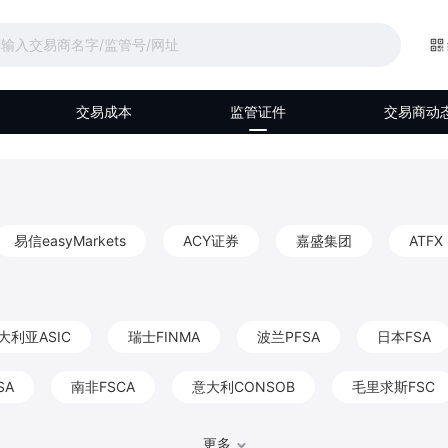
交易成本
监管证件
交易商动
易信easyMarkets
ACY证券
嘉盛集团
ATFX
大利亚ASIC
瑞士FINMA
波兰PFSA
日本FSA
SA
南非FSCA
意大利CONSOB
毛里求斯FSC
马来西亚Labuan FSA
伯利兹FSC
阿联酋DFSA
更多