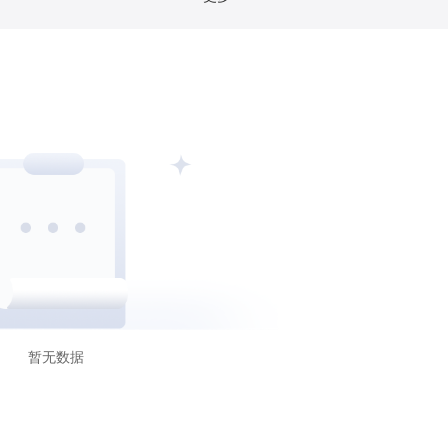
比利时FSMA
香港CGSE
德国BaFin
巴哈马S
FKTK
爱尔兰CBIC
以色列ISA
阿布扎比FSRA
C
科摩罗AOFA
沙特CMA
暂无数据