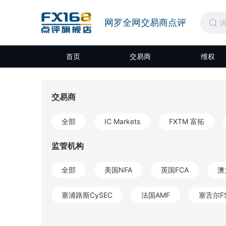
网罗全网交易商点评
首页
交易商
维权
交易商
全部
IC Markets
FXTM 富拓
监管机构
全部
美国NFA
英国FCA
澳
塞浦路斯CySEC
法国AMF
塞舌尔F
开曼CIMA
圣文森特和格林纳丁斯FSA