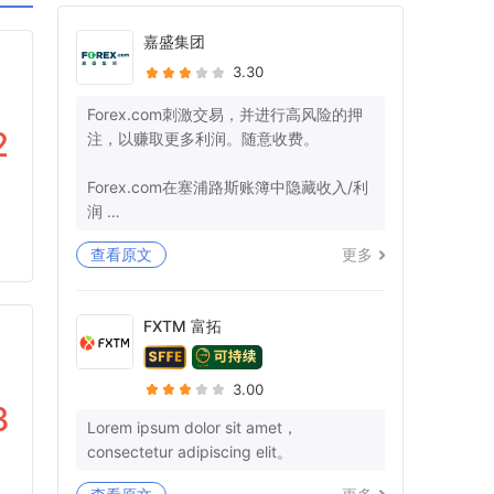
嘉盛集团
3.30
Forex.com刺激交易，并进行高风险的押
2
注，以赚取更多利润。随意收费。
Forex.com在塞浦路斯账簿中隐藏收入/利
润
查看原文
更多
+监管机构确保那里的管辖权。
-美国：26美国法典§7206-欺诈和虚假陈
述
FXTM 富拓
-欧盟：第25条
我有10多个参考号码，而不是我的钱。你
3.00
不能再愚弄我和让我沉默了。
3
Lorem ipsum dolor sit amet，
consectetur adipiscing elit。
3月29日，我们就退款清关和结束所有后
续行动达成了明确的协议。