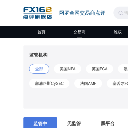
网罗全网交易商点评
首页
交易商
维权
监管机构
全部
美国NFA
英国FCA
澳
塞浦路斯CySEC
法国AMF
塞舌尔F
开曼CIMA
圣文森特和格林纳丁斯FSA
莫埃利MISA
英属维尔京群岛BVIFSC
监管中
无监管
黑平台
马耳他MFSA
柬埔寨SERC
拉脱维亚