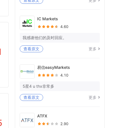
查看原文
更多
等待死亡已持续11天，但在我的WISE帐
户中什么都没有处理。
IC Markets
4.60
你又在愚弄我，在拖延时间。
你有没有一些专业意识和对作品的尊
我感谢他们的及时回应。
重！！
查看原文
更多
1
我仍在等待我的WISE账户中23K+EU的全
额退款！你想让我向警方投诉吗？
易信easyMarkets
还被告知提供宝洁L的对账单，因为您的单
4.10
方面账户关闭，也无法访问这些对账单。
5星4 u thx非常多
问候
阿比谢克
查看原文
更多
Forex.com帐号-FX329039
ATFX
5
2.90