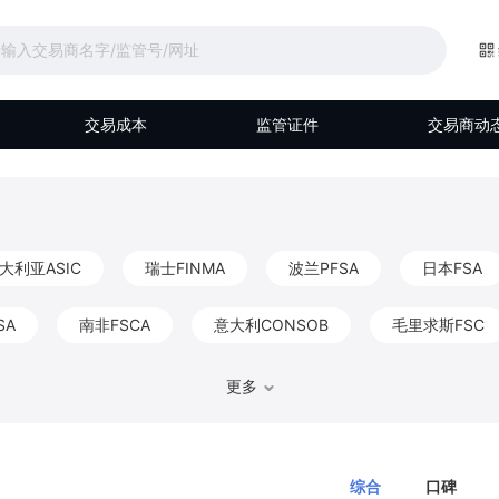
交易成本
监管证件
交易商动
大利亚ASIC
瑞士FINMA
波兰PFSA
日本FSA
SA
南非FSCA
意大利CONSOB
毛里求斯FSC
马来西亚Labuan FSA
伯利兹FSC
阿联酋DFSA
更多
比利时FSMA
香港CGSE
德国BaFin
巴哈马S
综合
口碑
FKTK
爱尔兰CBIC
以色列ISA
阿布扎比FSRA