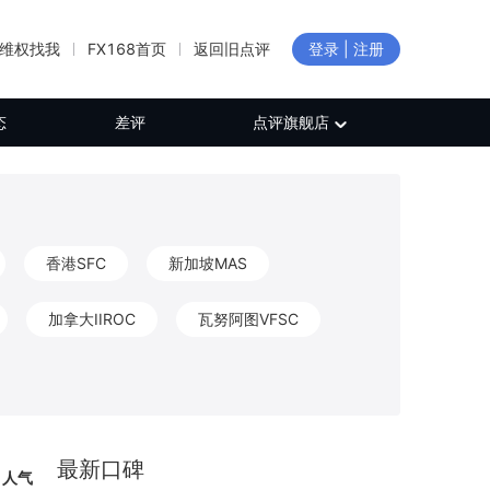
维权找我
FX168首页
返回旧点评
登录 | 注册
态
差评
点评旗舰店
香港SFC
新加坡MAS
加拿大IIROC
瓦努阿图VFSC
新西兰FMA
加拿大FINTRAC
CB
保加利亚FSC
日本FFAJ
最新口碑
人气
白俄罗斯NBRB
新西兰FSP